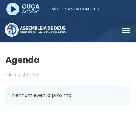
OUÇA
RÁDIO UMA VIDA COM DEUS
AO VIVO
Agenda
Início
»
Agenda
Nenhum evento próximo.